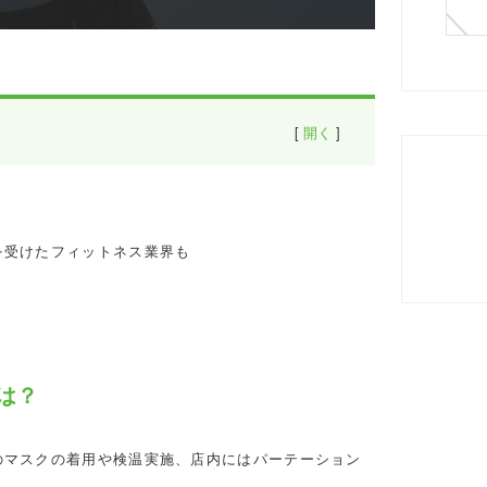
[
開く
]
ーは？
を受けたフィットネス業界も
は？
のマスクの着用や検温実施、店内にはパーテーション