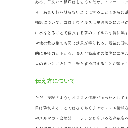
ある。手洗いの徹底はもちろんだが、トレーニン
り、あまり顔を触らないようにすることでさらに
補給について。コロナウイルスは飛沫感染により
に水をとることで侵入する前のウイルスを胃に流
や他の飲み物でも同じ効果が得られる。最後に③
的に免疫力が下がる。傷んだ筋繊維の修復にエネ
人の多いところに立ち寄らず帰宅することが望ま
伝え方について
ただ、左記のようなオススメ情報があったとして
目は強制することではなくあくまでオススメ情報な
やメルマガ・会報誌、チラシなど今いる既存顧客