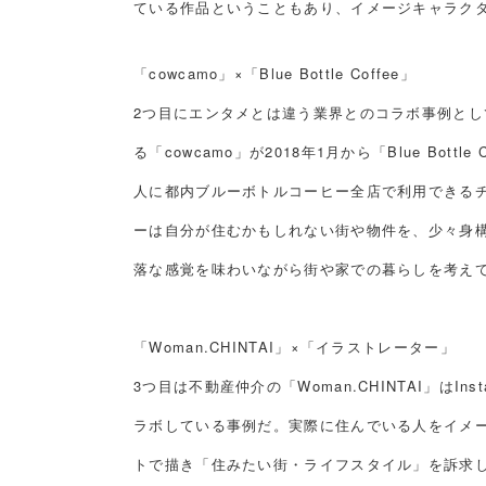
ている作品ということもあり、イメージキャラク
「cowcamo」×「Blue Bottle Coffee」
2つ目にエンタメとは違う業界とのコラボ事例と
る「cowcamo」が2018年1月から「Blue Bot
人に都内ブルーボトルコーヒー全店で利用できる
ーは自分が住むかもしれない街や物件を、少々身
落な感覚を味わいながら街や家での暮らしを考え
「Woman.CHINTAI」×「イラストレーター」
3つ目は不動産仲介の「Woman.CHINTAI」はI
ラボしている事例だ。実際に住んでいる人をイメ
トで描き「住みたい街・ライフスタイル」を訴求し