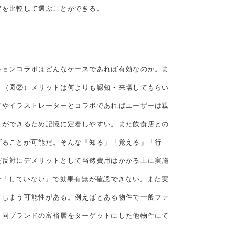
アを比較して選ぶことができる。
ションコラボはどんなケースであれば有効なのか。ま
。（図②）メリットは何よりも認知・来場してもらい
メやイラストレーターとコラボであればユーザーは親
とができるため記憶に定着しやすい。また飲食店との
げることが可能だ。そんな「知る」「覚える」「行
だ反対にデメリットとして当然費用はかかる上に実施
r「していない」で効果有無が確認できない。また実
てしまう可能性がある。例えばとある物件で一般ファ
、同ブランドの富裕層をターゲットにした他物件にて