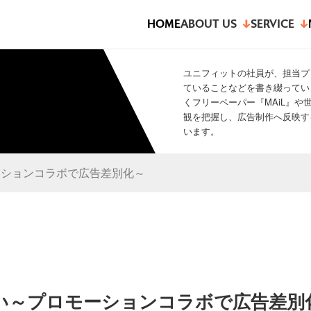
HOME
ABOUT US
SERVICE
ユニフィットの社員が、担当プ
ていることなどを書き綴ってい
くフリーペーパー『MAiL』
観を把握し、広告制作へ反映す
います。
ーションコラボで広告差別化～
い～プロモーションコラボで広告差別