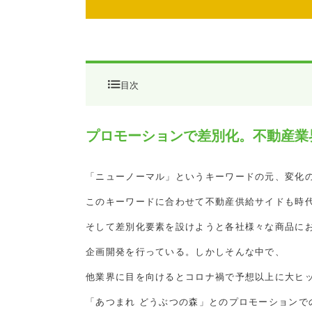
目次
プロモーションで差別化。不動産
プロモーションで差別化。不動産業
コロナ禍で続出した「あつ森」コ
「ニューノーマル」というキーワードの元、変化の
不動産業界におけるプロモーショ
このキーワードに合わせて不動産供給サイドも時
プロモーションコラボの有効性
そして差別化要素を設けようと各社様々な商品に
プロモーションコラボの有効なケ
企画開発を行っている。しかしそんな中で、
他業界に目を向けるとコロナ禍で予想以上に大ヒ
「あつまれ どうぶつの森」とのプロモーションで