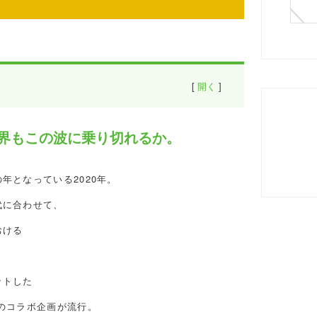
[
開く
]
業界もこの波に乗り切れるか。
界もこの波に乗り切れるか。
ラボ
年となっている2020年。
ンコラボ
代に合わせて、
おける
ース
ットした
のコラボ企画が流行。