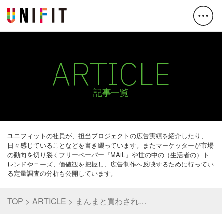
ARTICLE
記事一覧
ユニフィットの社員が、担当プロジェクトの広告実績を紹介したり、
日々感じていることなどを書き綴っています。またマーケッターが市場
の動向を切り裂くフリーペーパー『MAiL』や世の中の（生活者の）ト
レンドやニーズ、価値観を把握し、広告制作へ反映するために行ってい
る定量調査の分析も公開しています。
TOP
ARTICLE
まんまと買わされ…