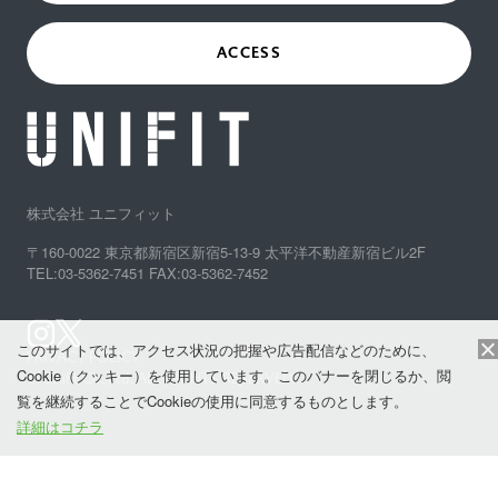
ACCESS
株式会社 ユニフィット
〒160-0022 東京都新宿区新宿5-13-9 太平洋不動産新宿ビル2F
TEL:03-5362-7451 FAX:03-5362-7452
このサイトでは、アクセス状況の把握や広告配信などのために、
PRIVACY POLICY
Cookie（クッキー）を使用しています。このバナーを閉じるか、閲
© Unifit Co.,Ltd. ALL RIGHTS RESERVED.
覧を継続することでCookieの使用に同意するものとします。
詳細はコチラ