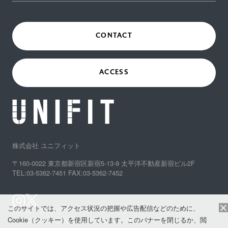
CONTACT
ACCESS
株式会社 ユニフィット
〒160-0022 東京都新宿区新宿5-13-9 太平洋不動産新宿ビル2F
TEL:03-5362-7451 FAX:03-5362-7452
このサイトでは、アクセス状況の把握や広告配信などのために、
PRIVACY POLICY
Cookie（クッキー）を使用しています。このバナーを閉じるか、閲
© Unifit Co.,Ltd. ALL RIGHTS RESERVED.