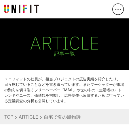
ARTICLE
記事一覧
ユニフィットの社員が、担当プロジェクトの広告実績を紹介したり、
日々感じていることなどを書き綴っています。またマーケッターが市場
の動向を切り裂くフリーペーパー『MAiL』や世の中の（生活者の）ト
レンドやニーズ、価値観を把握し、広告制作へ反映するために行ってい
る定量調査の分析も公開しています。
TOP
ARTICLE
自宅で夏の風物詩