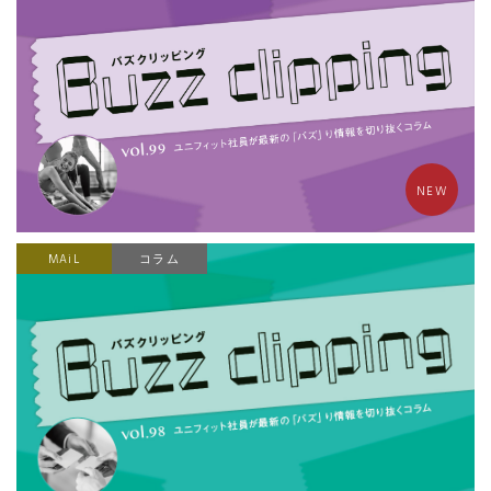
NEW
MAiL
コラム