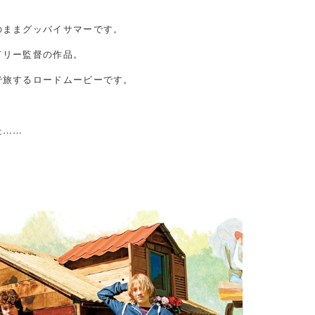
のままグッバイサマーです。
ドリー監督の作品。
で旅するロードムービーです。
た……