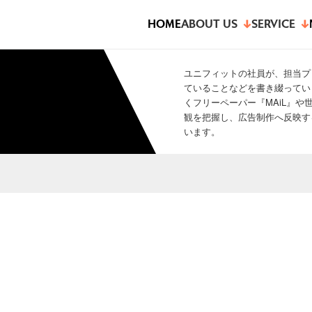
HOME
ABOUT US
SERVICE
ユニフィットの社員が、担当プ
ていることなどを書き綴ってい
くフリーペーパー『MAiL』
観を把握し、広告制作へ反映す
います。