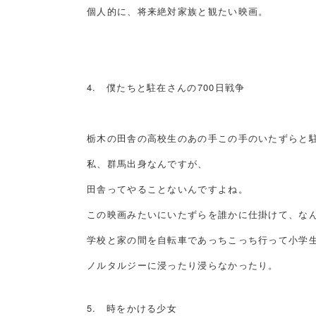
個人的に、将来絶対家族と観たい映画。
4. 僕たちと駐在さんの700日戦争
栃木の田舎の高校生のあの手この手のいたずらと
私、群馬出身なんですが、
田舎ってやることないんですよね。
この映画みたいにいたずらを誰かに仕掛けて、な
学校と家の間を自転車であっちこっち行って小学
ノルタルジーに浸ったり浸らなかったり。
5. 時をかける少女