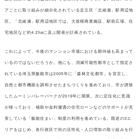
アごとに取り組みが細分化されている足立区「北綾瀬」駅周辺地
区。「北綾瀬」駅周辺地区では、大規模商業施設、駅前広場、住
宅地区など約4.2haに及ぶ開発が計画されている。
これによって、今後のマンション市場における期待値も高まって
いるのではないだろうか。他にも、消滅可能性都市として指定さ
れている埼玉県飯能市は2005年に「森林文化都市」を宣言し、
自然と都市機能を調和させたまちづくりを進めており、市が誘致
したムーミンバレーパークが2019年に開業。次に定住化に意識
が移っており、補助や金利優遇の住宅ローンなどのサポートが充
実している「飯能住まい」制度の利用を進めている。既述の3エ
リアをはじめ、各行政区で街の活性化・人口増加の取り組みを行