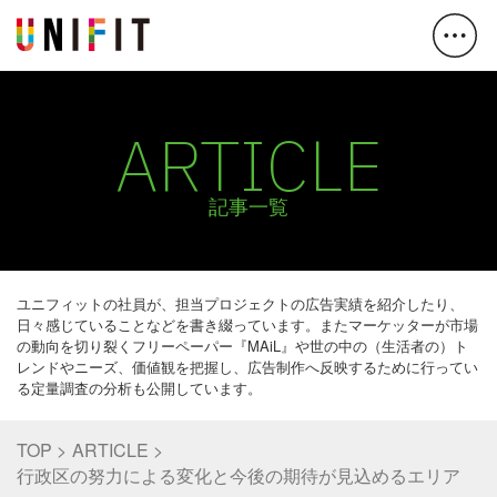
ARTICLE
記事一覧
ユニフィットの社員が、担当プロジェクトの広告実績を紹介したり、
日々感じていることなどを書き綴っています。またマーケッターが市場
の動向を切り裂くフリーペーパー『MAiL』や世の中の（生活者の）ト
レンドやニーズ、価値観を把握し、広告制作へ反映するために行ってい
る定量調査の分析も公開しています。
TOP
ARTICLE
行政区の努力による変化と今後の期待が見込めるエリア