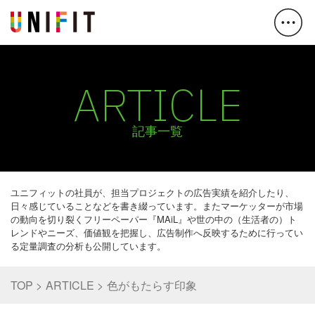
ARTICLE
記事一覧
ユニフィットの社員が、担当プロジェクトの広告実績を紹介したり、
日々感じていることなどを書き綴っています。またマーケッターが市場
の動向を切り裂くフリーペーパー『MAiL』や世の中の（生活者の）ト
レンドやニーズ、価値観を把握し、広告制作へ反映するために行ってい
る定量調査の分析も公開しています。
TOP
ARTICLE
色がもたらす印象