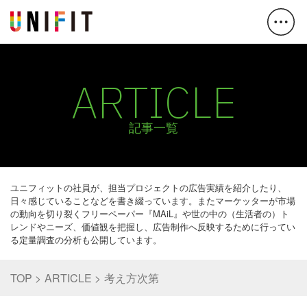
ARTICLE
記事一覧
ユニフィットの社員が、担当プロジェクトの広告実績を紹介したり、
日々感じていることなどを書き綴っています。またマーケッターが市場
の動向を切り裂くフリーペーパー『MAiL』や世の中の（生活者の）ト
レンドやニーズ、価値観を把握し、広告制作へ反映するために行ってい
る定量調査の分析も公開しています。
TOP
ARTICLE
考え方次第