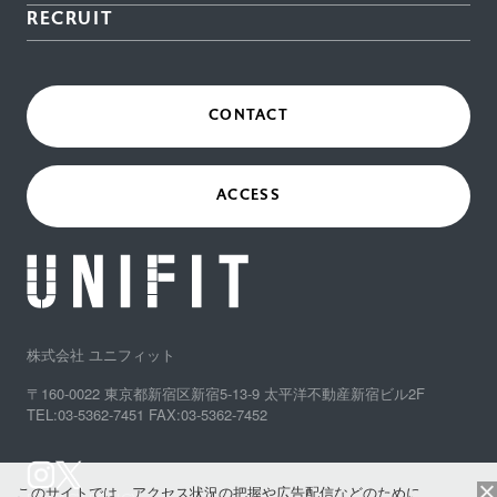
RECRUIT
CONTACT
ACCESS
株式会社 ユニフィット
〒160-0022 東京都新宿区新宿5-13-9 太平洋不動産新宿ビル2F
TEL:03-5362-7451 FAX:03-5362-7452
このサイトでは、アクセス状況の把握や広告配信などのために、