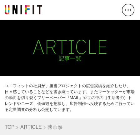
ARTICLE
記事一覧
ユニフィットの社員が、担当プロジェクトの広告実績を紹介したり、
日々感じていることなどを書き綴っています。またマーケッターが市場
の動向を切り裂くフリーペーパー『MAiL』や世の中の（生活者の）ト
レンドやニーズ、価値観を把握し、広告制作へ反映するために行ってい
る定量調査の分析も公開しています。
TOP
ARTICLE
映画熱