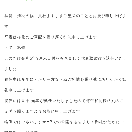
拝啓 清秋の候 貴社ますますご盛栄のこととお慶び申し上げま
す
平素は格段のご高配を賜り厚く御礼申し上げます
さて 私儀
このたび令和5年9月末日付をもちまして代表取締役を退任いたし
ました
在任中は多年にわたり一方ならぬご懇情を賜り誠にありがたく御
礼申し上げます
後任には畠中 光幸が就任いたしましたので何卒私同様格別のご
支援を賜りますようお願い申し上げます
略儀ではございますがHPでの公開をもちまして御礼かたがたご