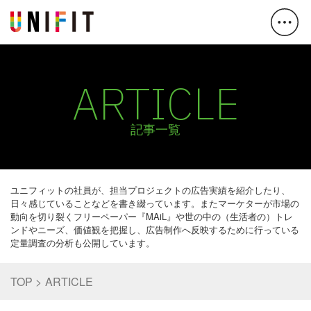
ARTICLE
記事一覧
ユニフィットの社員が、担当プロジェクトの広告実績を紹介したり、
日々感じていることなどを書き綴っています。またマーケターが市場の
動向を切り裂くフリーペーパー『MAiL』や世の中の（生活者の）トレ
ンドやニーズ、価値観を把握し、広告制作へ反映するために行っている
定量調査の分析も公開しています。
TOP
ARTICLE