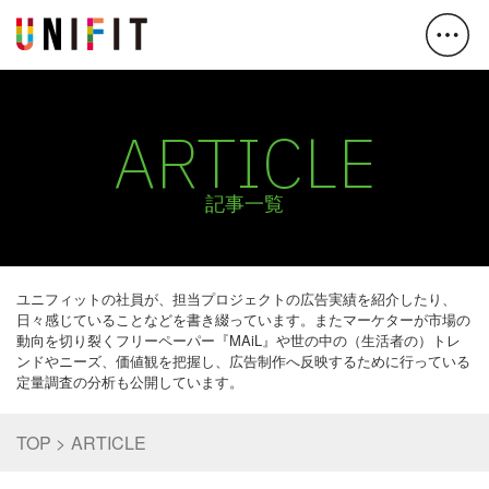
ARTICLE
記事一覧
ユニフィットの社員が、担当プロジェクトの広告実績を紹介したり、
日々感じていることなどを書き綴っています。またマーケターが市場の
動向を切り裂くフリーペーパー『MAiL』や世の中の（生活者の）トレ
ンドやニーズ、価値観を把握し、広告制作へ反映するために行っている
定量調査の分析も公開しています。
TOP
ARTICLE