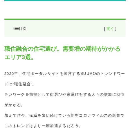
目次
[
開く
]
職住融合の住宅選び。需要増の期待がかか
職住融合の住宅選び。需要増の期待がかかる
るエリア3選。
エリア3選。
検討エリア拡充の範囲
今後人気が高まりそうなエリア3選
2020年、住宅ポータルサイトを運営するSUUMOのトレンドワー
ドは“職住融合”。
小田原（新築マンション供給:過去10年で
10件、直近発売2019年4月）
テレワークを前提として街選びや家選びをする人々の増加に期待
福生（新築マンション供給：過去10年間で
がかかる。
1件、直近発売2012年10月）
加えて昨今、猛威を奮い続けている新型コロナウィルスの影響で
四方津（新築マンション供給：不明）
このトレンドはより一層加速するだろう。