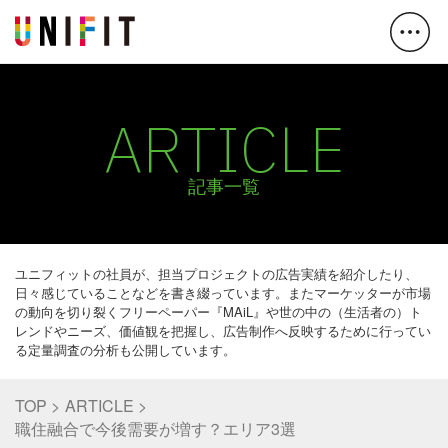
ARTICLE
記事一覧
ユニフィットの社員が、担当プロジェクトの広告実績を紹介したり、
日々感じていることなどを書き綴っています。またマーケッターが市場
の動向を切り裂くフリーペーパー『MAiL』や世の中の（生活者の）ト
レンドやニーズ、価値観を把握し、広告制作へ反映するために行ってい
る定量調査の分析も公開しています。
TOP
ARTICLE
職住融合で今後需要が増す？エリア3選