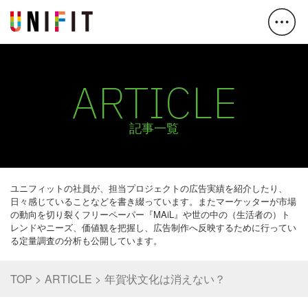
ARTICLE
記事一覧
ユニフィットの社員が、担当プロジェクトの広告実績を紹介したり、
日々感じていることなどを書き綴っています。またマーケッターが市場
の動向を切り裂くフリーペーパー『MAiL』や世の中の（生活者の）ト
レンドやニーズ、価値観を把握し、広告制作へ反映するために行ってい
る定量調査の分析も公開しています。
TOP
ARTICLE
年賀状文化は消えない？