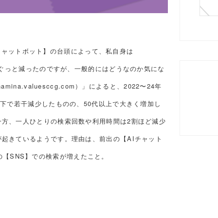
AIチャットボット】の台頭によって、私自身は
会がぐっと減ったのですが、一般的にはどうなのか気にな
a.valuesccg.com）」によると、2022〜24年
以下で若干減少したものの、50代以上で大きく増加し
一方、一人ひとりの検索回数や利用時間は2割ほど減少
起きているようです。理由は、前出の【AIチャット
などの【SNS】での検索が増えたこと。