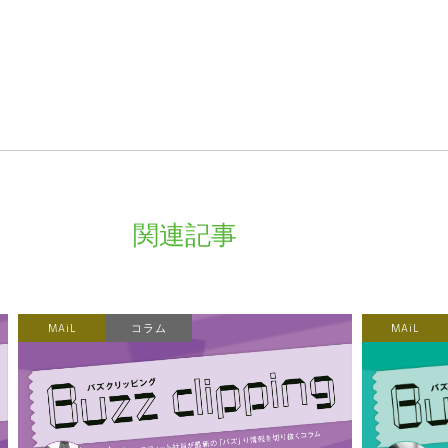
。
関連記事
MAiL
コラム
MAiL