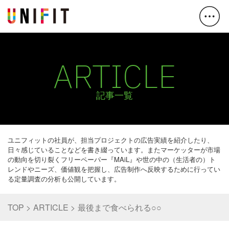
ARTICLE
記事一覧
ユニフィットの社員が、担当プロジェクトの広告実績を紹介したり、
日々感じていることなどを書き綴っています。またマーケッターが市場
の動向を切り裂くフリーペーパー『MAiL』や世の中の（生活者の）ト
レンドやニーズ、価値観を把握し、広告制作へ反映するために行ってい
る定量調査の分析も公開しています。
TOP
ARTICLE
最後まで食べられる○○