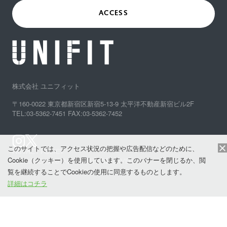
ACCESS
株式会社 ユニフィット
〒160-0022 東京都新宿区新宿5-13-9 太平洋不動産新宿ビル2F
TEL:03-5362-7451 FAX:03-5362-7452
このサイトでは、アクセス状況の把握や広告配信などのために、
PRIVACY POLICY
Cookie（クッキー）を使用しています。このバナーを閉じるか、閲
© Unifit Co.,Ltd. ALL RIGHTS RESERVED.
覧を継続することでCookieの使用に同意するものとします。
詳細はコチラ