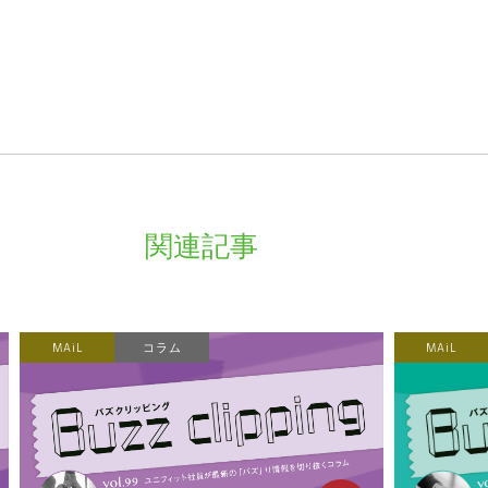
関連記事
MAiL
コラム
MAiL