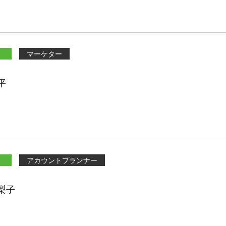
マーケター
平
アカウントプランナー
梨子