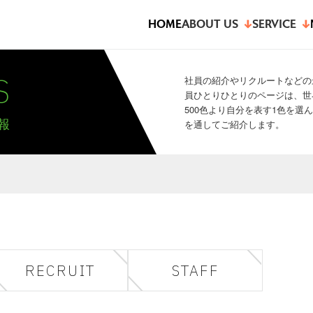
HOME
ABOUT US
SERVICE
S
社員の紹介やリクルートなどの
員ひとりひとりのページは、世
500色より自分を表す1色を
報
を通してご紹介します。
RECRUIT
STAFF