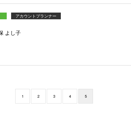
アカウントプランナー
保 よし子
1
2
3
4
5