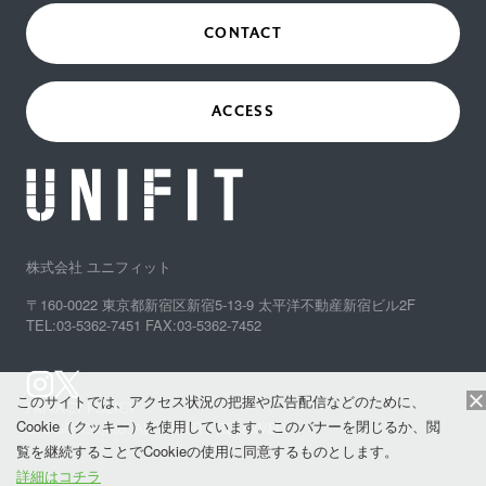
CONTACT
ACCESS
株式会社 ユニフィット
〒160-0022 東京都新宿区新宿5-13-9 太平洋不動産新宿ビル2F
TEL:03-5362-7451 FAX:03-5362-7452
このサイトでは、アクセス状況の把握や広告配信などのために、
PRIVACY POLICY
Cookie（クッキー）を使用しています。このバナーを閉じるか、閲
© Unifit Co.,Ltd. ALL RIGHTS RESERVED.
覧を継続することでCookieの使用に同意するものとします。
詳細はコチラ