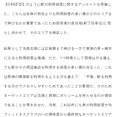
【CASE②】のように駅の利用頻度に関するアンケートを実施し
た。こちらは全体の割合よりも利用頻度の多い層がどのエリアま
で伸びるかが重要であったため回答者の居住地(町丁目単位)と照
らし合わせて、そのエリアを検証した。
結果として当然北側には広範囲まで伸びる一方で東側の茅ヶ崎市
に入ると利用頻度は激減。ただ、1つ特徴として西側は川を越え
ても駅やその周辺施設を利用する頻度が多い層が目立った。これ
は西側の隣接駅を利用するよりも川を越えて、「平塚」駅を利用
する方がアクセスしやすいためであったことが要因だ。そのため
ターゲットエリアは北側と西側にボリュームを持たせるのが適切
であることが導き出せた。当然、これ以外にも車の利用頻度や当
フィットネスクラブのへの興味度から最終的なターゲットエリア