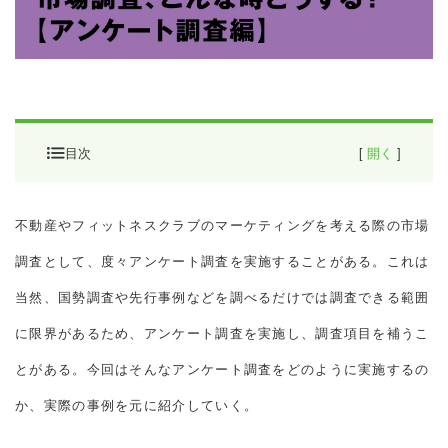
目次
[
開く
]
アンケートってどんなときに実施する？
不動産やフィットネスクラブのマーケティングを考える際の市場
アンケート調査はいかにして行われる？
調査として、度々アンケート調査を実施することがある。これは
アンケート調査事例(需要調査編)
当然、国勢調査や先行事例などを調べるだけでは調査できる範囲
アンケート調査事例(商圏調査編)
に限界があるため、アンケート調査を実施し、調査項目を補うこ
とがある。今回はそんなアンケート調査をどのように実施するの
か、実際の事例を元に紹介していく。